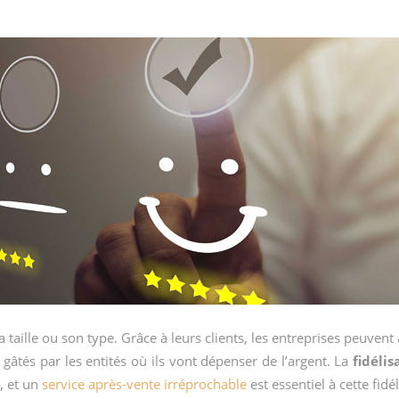
 taille ou son type. Grâce à leurs clients, les entreprises peuve
e gâtés par les entités où ils vont dépenser de l’argent. La
fidélis
s, et un
service après-vente irréprochable
est essentiel à cette fidé