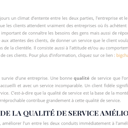
 un climat d’entente entre les deux parties, l’entreprise et le cli
e que les clients attendent vraiment des entreprises où ils achèten
l est important de connaître les besoins des gens mais aussi de ré
ux attentes des clients, de donner un service que le client voulai
 de la clientèle. Il consiste aussi à l’attitude et/ou au comporteme
de ces clients. Pour plus d’information, cliquez sur ce lien :
bigch
la survie d’une entreprise. Une bonne
qualité
de service que l’on
accueilli et avec un service incomparable. Un client fidèle signifi
rvice. C’est-à-dire que la qualité de service est la base de la monté
irréprochable contribue grandement à cette qualité de service.
 DE LA QUALITÉ DE SERVICE AMÉLI
ffet, améliorer l’un entre les deux conduits immédiatement à l’amél