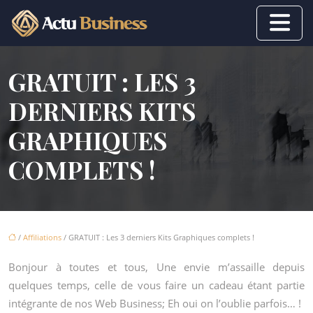
GRATUIT : LES 3
DERNIERS KITS
GRAPHIQUES
COMPLETS !
/
Affiliations
/ GRATUIT : Les 3 derniers Kits Graphiques complets !
Bonjour à toutes et tous, Une envie m’assaille depuis
quelques temps, celle de vous faire un cadeau étant partie
intégrante de nos Web Business; Eh oui on l’oublie parfois… !