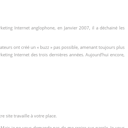
keting Internet anglophone, en Janvier 2007, il a déchainé les
isateurs ont créé un « buzz » pas possible, amenant toujours plus
arketing Internet des trois dernières années. Aujourd’hui encore,
 site travaille à votre place.
 ? Mais je ne vous demande pas de me croire sur parole. Je vous