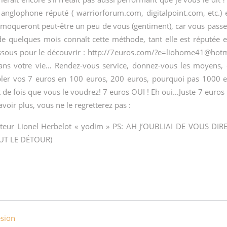
 anglophone réputé ( warriorforum.com, digitalpoint.com, etc.) e
 se moqueront peut-être un peu de vous (gentiment), car vous passe
s de quelques mois connaît cette méthode, tant elle est réputée 
dessous pour le découvrir : http://7euros.com/
?e=liohome41@hotm
ns votre vie… Rendez-vous service, donnez-vous les moyens, e
ler vos 7 euros en 100 euros, 200 euros, pourquoi pas 1000 eu
 de fois que vous le voudrez! 7 euros OUI ! Eh oui…Juste 7 euros
oir plus, vous ne le regretterez pas :
serviteur Lionel Herbelot « yodim » PS: AH J’OUBLIAI DE VO
UT LE DÉTOUR)
ésion