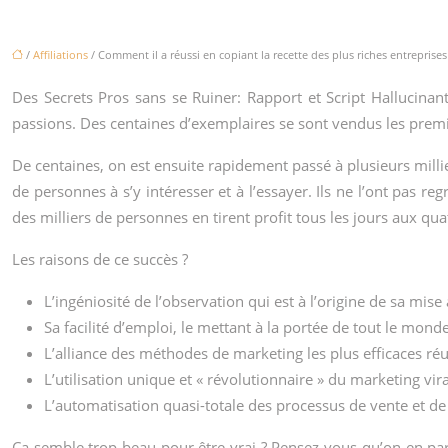
/
Affiliations
/ Comment il a réussi en copiant la recette des plus riches entreprise
Des Secrets Pros sans se Ruiner: Rapport et Script Hallucinan
passions. Des centaines d’exemplaires se sont vendus les premi
De centaines, on est ensuite rapidement passé à plusieurs millie
de personnes à s’y intéresser et à l’essayer. Ils ne l’ont pas r
des milliers de personnes en tirent profit tous les jours aux qua
Les raisons de ce succès ?
L’ingéniosité de l’observation qui est à l’origine de sa mise
Sa facilité d’emploi, le mettant à la portée de tout le mon
L’alliance des méthodes de marketing les plus efficaces ré
L’utilisation unique et « révolutionnaire » du marketing viral 
L’automatisation quasi-totale des processus de vente et de 
Ça semble trop beau pour être vrai ? Pensez-vous qu’on en parl