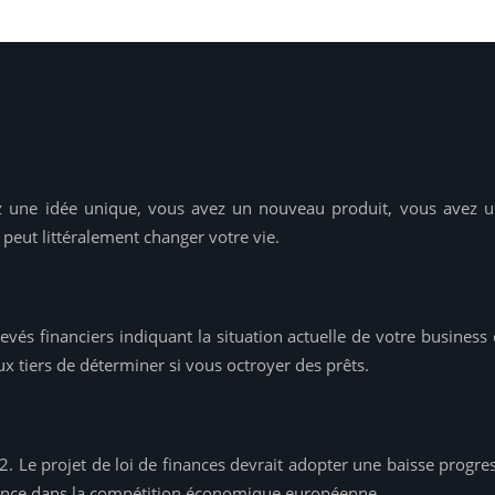
ez une idée unique, vous avez un nouveau produit, vous avez 
 peut littéralement changer votre vie.
evés financiers indiquant la situation actuelle de votre busines
x tiers de déterminer si vous octroyer des prêts.
22. Le projet de loi de finances devrait adopter une baisse progr
 France dans la compétition économique européenne.