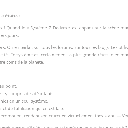
s américaines ?
ts ! Quand le « Système 7 Dollars » est apparu sur la scène mar
ers jours.
rs. On en parlait sur tous les forums, sur tous les blogs. Les util
egretté. Ce système est certainement la plus grande réussite en m
tre coins de la planète.
 au point.
de – y compris des débutants.
unies en un seul système.
et de l’affiliation qui en est faite.
promotion, rendant son entretien virtuellement inexistant. — Votre
erait encore s’il n’était pas aussi performant que je vous le dit