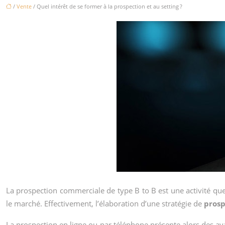
/
Vente
/ Quel intérêt de se former à la prospection et au setting ?
La prospection commerciale de type B to B est une activité que 
le marché. Effectivement, l’élaboration d’une stratégie de
prosp
La prospection en ligne ou par téléphone présente alors des av