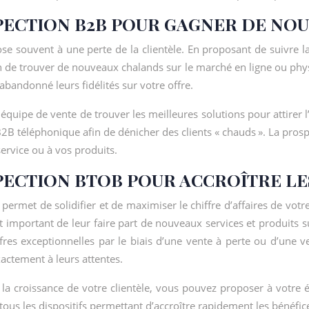
PECTION B2B POUR GAGNER DE NOU
expose souvent à une perte de la clientèle. En proposant de suivr
n de trouver de nouveaux chalands sur le marché en ligne ou phy
 abandonné leurs fidélités sur votre offre.
quipe de vente de trouver les meilleures solutions pour attirer 
B téléphonique afin de dénicher des clients « chauds ». La prospe
service ou à vos produits.
PECTION BTOB POUR ACCROÎTRE LE
permet de solidifier et de maximiser le chiffre d’affaires de votre 
 est important de leur faire part de nouveaux services et produits
fres exceptionnelles par le biais d’une vente à perte ou d’une v
xactement à leurs attentes.
 la croissance de votre clientèle, vous pouvez proposer à votr
ous les dispositifs permettant d’accroître rapidement les bénéfice