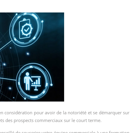
 en considération pour avoir de la notoriété et se démarquer sur
jets des prospects commerciaux sur le court terme.
conseillé de souscrire votre équipe commerciale à une formation